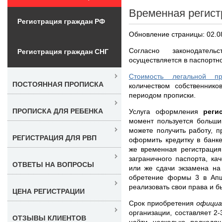
Временная регист
Регистрация граждан РФ
Обновление страницы: 02.0
Согласно законодате
Регистрация граждан СНГ
осуществляется в паспортн
Стоимость легальной п
ПОСТОЯННАЯ ПРОПИСКА
количеством собственник
периодом прописки.
ПРОПИСКА ДЛЯ РЕБЕНКА
Услуга оформления
реги
момент пользуется больши
можете получить работу, п
РЕГИСТРАЦИЯ ДЛЯ РВП
оформить кредитку в банке
же временная регистрация
заграничного паспорта, ка
ОТВЕТЫ НА ВОПРОСЫ
или же сдачи экзамена на
обретение формы 3 в Апш
реализовать свои права и 
ЦЕНА РЕГИСТРАЦИИ
Срок приобретения
официа
организации, составляет 2
ОТЗЫВЫ КЛИЕНТОВ
найти несколько подходя